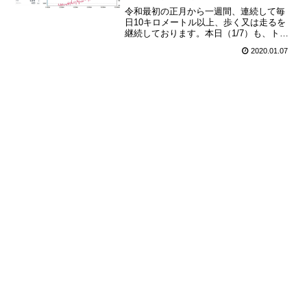
令和最初の正月から一週間、連続して毎
日10キロメートル以上、歩く又は走るを
継続しております。本日（1/7）も、トレ
ッドミルですが、10キロメートル以上を
2020.01.07
達成。昨日23キロを走ったのと同じく、
キロ5分30秒を切るくらいで走ろうと思っ
たのですが...