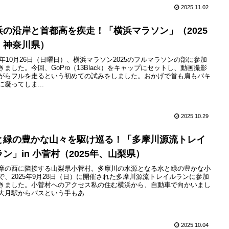
2025.11.02
浜の沿岸と首都高を疾走！「横浜マラソン」（2025
、神奈川県）
25年10月26日（日曜日）、横浜マラソン2025のフルマラソンの部に参加
きました。今回、GoPro（13Black）をキャップにセットし、動画撮影
がらフルを走るという初めての試みをしました。おかげで首も肩もバキ
に凝ってしま...
2025.10.29
と緑の豊かな山々を駆け巡る！「多摩川源流トレイ
ラン」in 小菅村（2025年、山梨県）
摩の西に隣接する山梨県小菅村。多摩川の水源となる水と緑の豊かな小
で、2025年9月28日（日）に開催された多摩川源流トレイルランに参加
きました。小菅村へのアクセス私の住む横浜から、自動車で向かいまし
大月駅からバスという手もあ...
2025.10.04