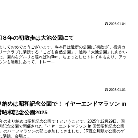
2026.01.04
和８年の初散歩は大池公園にて
ましておめでとうございます。🏇本日は近所の公園に”初散歩”。横浜カ
リークラブに隣接する「こども自然公園」、通称「大池公園」に向かい
た。園内をグルリと巡れば約3km。ちょっとしたトレイルもあり、アッ
ウンも適度にあって、トレーニ...
2026.01.01
り納めは昭和記念公園で！ イヤーエンドマラソン in
営昭和記念公園2025
25年の走り納めは昭和記念公園で！ということで、2025年12月29日、国
和記念公園で開催された「イヤーエンドマラソン in 国営昭和記念公園
25」のハーフマラソンの部に参加してきました。JR西立川駅が公園のゲ
に隣接。会場と...