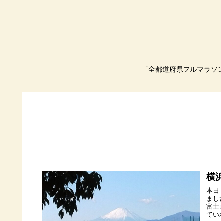
「全都道府県フルマラソ
横
本日
まし
富士
てい