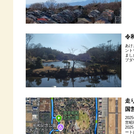
令
あけ
ント
まし
プダ
走
国
20
営昭
20
ート