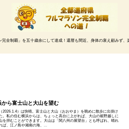
ン完全制覇」を五十歳余にして達成！還暦も間近、身体の衰え顧みず、
浜から富士山と大山を望む
（2026.1.4）は快晴。富士山と大山（おおやま）を眺めに散歩に出掛け
た。私の住む横浜からは、ちょっと高台に上がれば、大山の裾野越しに
山を拝むことができます。大山は「関八州の展望台」とも呼ばれ、晴れ
れば、江ノ島や湘南の海、...