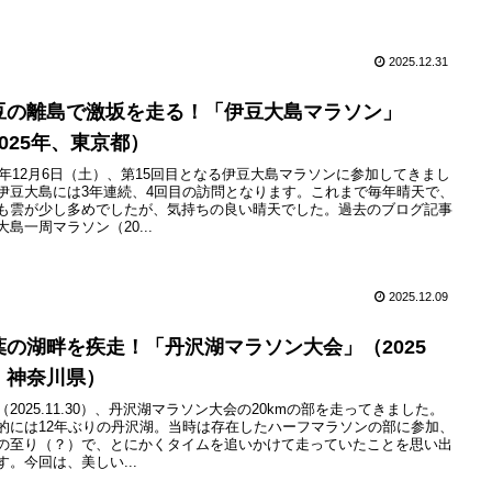
2025.12.31
豆の離島で激坂を走る！「伊豆大島マラソン」
2025年、東京都）
25年12月6日（土）、第15回目となる伊豆大島マラソンに参加してきまし
伊豆大島には3年連続、4回目の訪問となります。これまで毎年晴天で、
も雲が少し多めでしたが、気持ちの良い晴天でした。過去のブログ記事
大島一周マラソン（20...
2025.12.09
葉の湖畔を疾走！「丹沢湖マラソン大会」（2025
、神奈川県）
（2025.11.30）、丹沢湖マラソン大会の20kmの部を走ってきました。
的には12年ぶりの丹沢湖。当時は存在したハーフマラソンの部に参加、
の至り（？）で、とにかくタイムを追いかけて走っていたことを思い出
す。今回は、美しい...