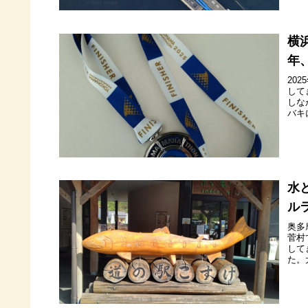
横
年
20
して
しな
バキ
水
ル
奥多
菅村
して
た。