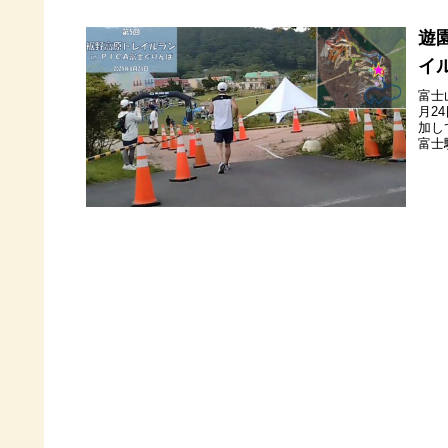
遊
イル
富士
月2
加し
富士