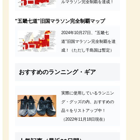
ルマラソン完全制覇を達成！
"五畿七道"旧国マラソン完全制覇マップ
2024年10月27日、"五畿七
道"旧国マラソン完全制覇を達
成！（ただし千島国は暫定）
おすすめのランニング・ギア
実際に使用しているランニン
グ・グッズの内、おすすめの
品々をリストアップ中！
（2022年11月18日現在）