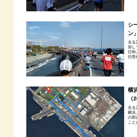
シ
ン
去る
加し
日和
日受
横
（
去る
横浜
の部
こと