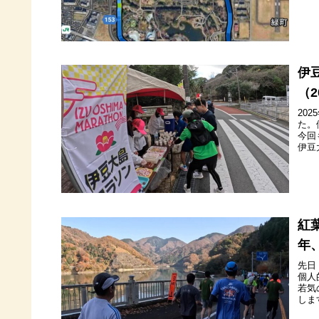
伊
（
20
た。
今回
伊豆
紅
年
先日
個人
若気
しま