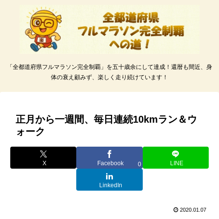
「全都道府県フルマラソン完全制覇」を五十歳余にして達成！還暦も間近、身
体の衰え顧みず、楽しく走り続けています！
正月から一週間、毎日連続10kmラン＆ウ
ォーク
X
Facebook
LINE
0
LinkedIn
2020.01.07