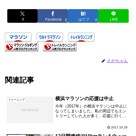
X
Facebook
はてブ
LINE
0
0
えがちゃん
関連記事
横浜マラソンの応援は中止
トレーニング
今年（2017年）の横浜マラソンは中止に
なってしまいました。私の周辺でもエン
トリーしていた人が多く、応援に行くの
を楽しみにしていましたが、天候には勝
てませんね。以前、「マラソン大会の中
2017.10.29
止に寄せて」という記事に書いた通り、
今回もいろいろ心配し...