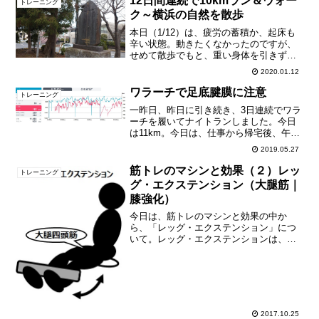
12日間連続で10kmラン＆ウォー
トレーニング
ク～横浜の自然を散歩
本日（1/12）は、疲労の蓄積か、起床も
辛い状態。動きたくなかったのですが、
せめて散歩でもと、重い身体を引きずっ
て出掛けました。これで何とか、12日間
2020.01.12
連続、「毎日10km以上を歩く又は走る」
を達成です。本日はウォーキングのみ。
ワラーチで足底腱膜に注意
トレーニング
横浜の自然を求...
一昨日、昨日に引き続き、3日連続でワラ
ーチを履いてナイトランしました。今日
は11km。今日は、仕事から帰宅後、午後
8時くらいから走り出しました。気温は25
2019.05.27
～26℃くらいで、一昨日、昨日に比べて
も高め。ただ、風があったので、体感温
筋トレのマシンと効果（２）レッ
トレーニング
度はそれほど...
グ・エクステンション（大腿筋｜
膝強化）
今日は、筋トレのマシンと効果の中か
ら、「レッグ・エクステンション」につ
いて。レッグ・エクステンションは、座
って足首の上にオモリを乗せ、脚を伸ば
してオモリを押し上げます。前太もも
（大腿四頭筋）に効きます。私は、30kg
のオモリで100回、1回...
2017.10.25