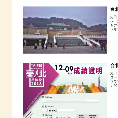
台
先日
レー
をア
マラ
台
先日
ロー
マラ
ン20