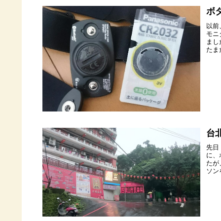
ボ
以前
モニ
まし
たま
台
先日
に、
たが
ソン