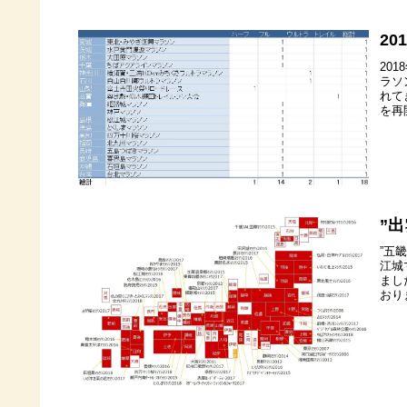
2
20
ラソ
れて
を再
”
”五
江城
まし
おり