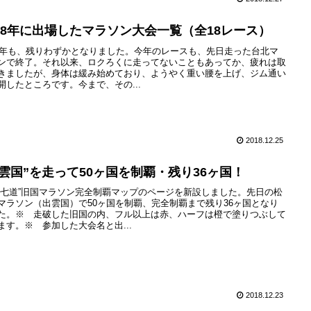
018年に出場したマラソン大会一覧（全18レース）
18年も、残りわずかとなりました。今年のレースも、先日走った台北マ
ンで終了。それ以来、ロクろくに走ってないこともあってか、疲れは取
きましたが、身体は緩み始めており、ようやく重い腰を上げ、ジム通い
開したところです。今まで、その...
2018.12.25
出雲国”を走って50ヶ国を制覇・残り36ヶ国！
畿七道”旧国マラソン完全制覇マップのページを新設しました。先日の松
マラソン（出雲国）で50ヶ国を制覇、完全制覇まで残り36ヶ国となり
た。※ 走破した旧国の内、フル以上は赤、ハーフは橙で塗りつぶして
ます。※ 参加した大会名と出...
2018.12.23