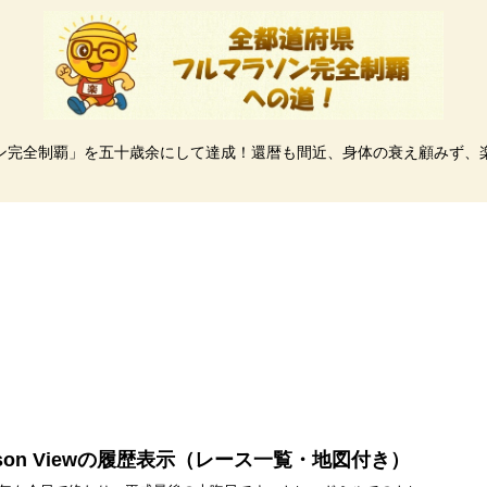
ン完全制覇」を五十歳余にして達成！還暦も間近、身体の衰え顧みず、
pson Viewの履歴表示（レース一覧・地図付き）