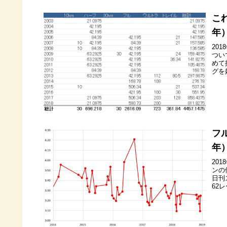
こ
年
20
つい
めて
グを
フ
年
20
ンの
日刊
62