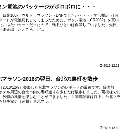
タン電池のパッケージがボロボロに・・・
、日光100kmウルトラマラソン（DNFでしたが・・・）で心拍計（HR
ター）が電池切れしてしまったために、ボタン電池（CR2032）を買い
た。ふたつセットだったので、残るひとつは保管していました。先日、
たま確認したところ、パ...
2018.12.21
北マラソン2018の翌日、台北の裏町を散歩
（2018/12/9）参加した台北マラソンのレポートの最後です。帰国前
ホテル周辺の台北市内の裏町通りを少しだけ散歩しました。雨模様でし
、独特の風情を楽しむことができました。※関連記事は以下。台北マラ
を無事完走（速報）台北マラ...
2018.12.19