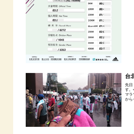
台
先日
す。
マラ
から