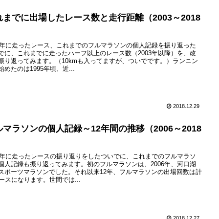
れまでに出場したレース数と走行距離（2003～2018
）
18年に走ったレース、これまでのフルマラソンの個人記録を振り返った
でに、これまでに走ったハーフ以上のレース数（2003年以降）を、改
振り返ってみます。（10kmも入ってますが、ついでです。）ランニン
始めたのは1995年頃、近...
2018.12.29
ルマラソンの個人記録～12年間の推移（2006～2018
）
18年に走ったレースの振り返りをしたついでに、これまでのフルマラソ
個人記録も振り返ってみます。初のフルマラソンは、2006年、河口湖
スポーツマラソンでした。それ以来12年、フルマラソンの出場回数は計
レースになります。世間では...
2018.12.27