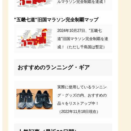
ルマラソン完全制覇を達成！
"五畿七道"旧国マラソン完全制覇マップ
2024年10月27日、"五畿七
道"旧国マラソン完全制覇を達
成！（ただし千島国は暫定）
おすすめのランニング・ギア
実際に使用しているランニン
グ・グッズの内、おすすめの
品々をリストアップ中！
（2022年11月18日現在）