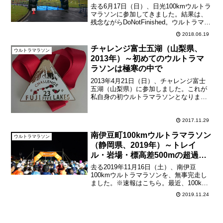
去る6月17日（日）、日光100kmウルトラ
マラソンに参加してきました。結果は、
残念ながらDoNotFinished。ウルトラマラ
ソンでは初のリタイアとなりました。無
2018.06.19
理して完走した横浜・三浦100kmウルト
ラマラソンから約１ヶ月。そもそも無...
チャレンジ富士五湖（山梨県、
ウルトラマラソン
2013年）～初めてのウルトラマ
ラソンは極寒の中で
2013年4月21日（日）、チャレンジ富士
五湖（山梨県）に参加しました。これが
私自身の初ウルトラマラソンとなりまし
た。ウルトラに出ようと思ったのは、あ
る資格試験が終わって、何だか気が大き
くなっていたからだと思います。このレ
2017.11.29
ースを選んだのは、...
南伊豆町100kmウルトラマラソン
ウルトラマラソン
（静岡県、2019年）～トレイ
ル・岩場・標高差500mの超過酷
なコース
去る2019年11月16日（土）、南伊豆
100kmウルトラマラソンを、無事完走し
ました。※速報はこちら。最近、100km
の戦績はイマイチで、2018年は、横須賀
2019.11.24
三浦は完走したものの、日光は初の
100kmDNF、白山は何とか完走。今年
（201...