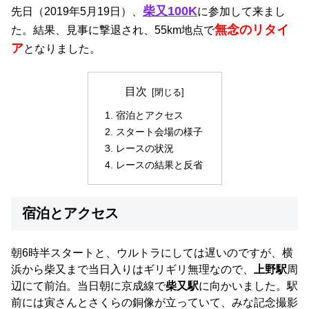
柴又100K
先日（2019年5月19日）、
に参加して来まし
無念のリタイ
た。結果、見事に撃退され、55km地点で
ア
となりました。
目次
宿泊とアクセス
スタート会場の様子
レースの状況
レースの結果と反省
宿泊とアクセス
朝6時半スタートと、ウルトラにしては遅いのですが、横
浜から柴又まで当日入りはギリギリ無理なので、
上野駅
周
辺にて前泊。当日朝に京成線で
柴又駅
に向かいました。駅
前には寅さんとさくらの銅像が立っていて、みな記念撮影