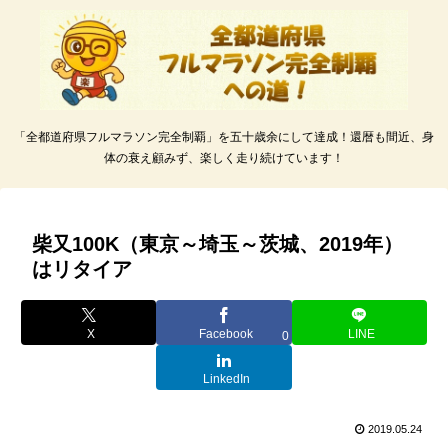
「全都道府県フルマラソン完全制覇」を五十歳余にして達成！還暦も間近、身
体の衰え顧みず、楽しく走り続けています！
柴又100K（東京～埼玉～茨城、2019年）
はリタイア
X
Facebook
LINE
0
LinkedIn
2019.05.24