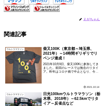
えがちゃん
関連記事
柴又100K（東京都～埼玉県、
ウルトラマラソン
2021年）～14時間ギリギリでリ
ベンジ達成！
2021年10月9日、柴又100Kに参加してき
ました。前回のレースでは無念のリタイ
ア。昨年はコロナ禍で中止となり、今年
も5月開催が延期になったので、大会とし
ては2年半ぶりの開催。自分としてもリベ
ンジを期しての参加です。アクセスと宿
泊前回まで...
2021.10.14
日光100kmウルトラマラソン（栃
ウルトラマラソン
木県、2018年）～62.5kmでリタ
イア～反省点など