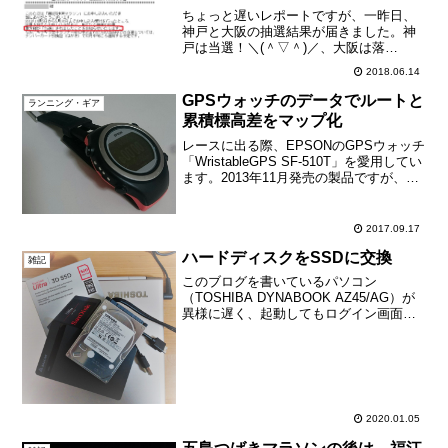
ちょっと遅いレポートですが、一昨日、
神戸と大阪の抽選結果が届きました。神
戸は当選！＼(＾▽＾)／、大阪は落
選・・・（；へ：）神戸は、ようやく初
2018.06.14
参戦です。大阪は幸いにも初回に当選し
ましたが、以降は全く当たらずです。ま
GPSウォッチのデータでルートと
ランニング・ギア
あ、１回走れたらラッキーか...
累積標高差をマップ化
レースに出る際、EPSONのGPSウォッチ
「WristableGPS SF-510T」を愛用してい
ます。2013年11月発売の製品ですが、
2014年3月に購入しました。購入当時、ウ
ルトラマラソンのような長時間を記録し
続けられるGPSウォッチ...
2017.09.17
ハードディスクをSSDに交換
雑記
このブログを書いているパソコン
（TOSHIBA DYNABOOK AZ45/AG）が
異様に遅く、起動してもログイン画面が
出るのに数分かかり、写真編集用ソフト
もなかなか起動しないなど、とてもスト
レスを感じる状態でした。パソコンは
2016年製で...
2020.01.05