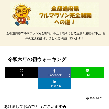
「全都道府県フルマラソン完全制覇」を五十歳余にして達成！還暦も間近、身
体の衰え顧みず、楽しく走り続けています！
令和六年の初ウォーキング
X
Facebook
LINE
0
LinkedIn
2024.01.01
あけましておめでとうございます🐲