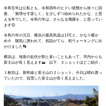
令和五年は公私とも、令和四年のヒドい状態から徐々に回
復、「無理せず楽しく」を少しずつ始められたかな、と思
える年でした。令和六年は、さらなる飛躍を、と思ってい
ます😊
令和六年の元日、横浜の最高気温は13℃と、かなり暖か
め🌞 陽気に誘われて、初詣がてら、初ウォーキングに出
かけました👣
横浜は、地形の起伏が割と多いこともあって、市内からも
富士山が良く見えます🗻 以下、３ショットほどご紹介。
１枚目は、新幹線と富士山の２ショット。今日は晴れ渡っ
ていたので、冠雪した富士山が良く見えました。