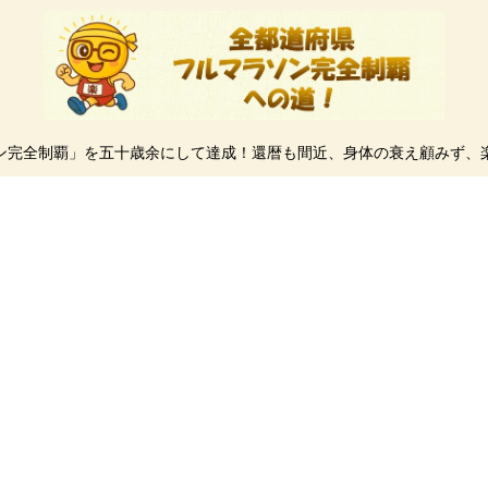
ン完全制覇」を五十歳余にして達成！還暦も間近、身体の衰え顧みず、