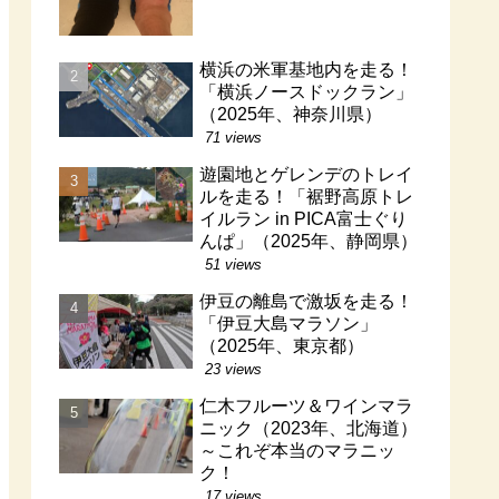
横浜の米軍基地内を走る！
「横浜ノースドックラン」
（2025年、神奈川県）
71 views
遊園地とゲレンデのトレイ
ルを走る！「裾野高原トレ
イルラン in PICA富士ぐり
んぱ」（2025年、静岡県）
51 views
伊豆の離島で激坂を走る！
「伊豆大島マラソン」
（2025年、東京都）
23 views
仁木フルーツ＆ワインマラ
ニック（2023年、北海道）
～これぞ本当のマラニッ
ク！
17 views