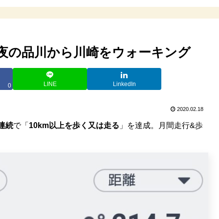
～夜の品川から川崎をウォーキング
LINE
LinkedIn
0
2020.02.18
連続
で「
10km以上を歩く又は走る
」を達成。月間走行&歩