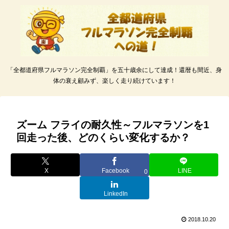
「全都道府県フルマラソン完全制覇」を五十歳余にして達成！還暦も間近、身
体の衰え顧みず、楽しく走り続けています！
ズーム フライの耐久性～フルマラソンを1
回走った後、どのくらい変化するか？
X
Facebook
LINE
0
LinkedIn
2018.10.20