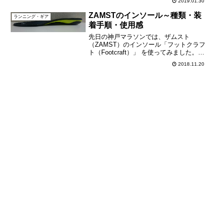
2019.01.30
ているアディゼロ CS BOOSTの靴紐を交
ZAMSTのインソール～種類・装
換・・・。こ...
ランニング・ギア
着手順・使用感
先日の神戸マラソンでは、ザムスト
（ZAMST）のインソール「フットクラフ
ト（Footcraft）」 を使ってみました。フ
ットクラフトには「STANDARD」と
2018.11.20
「STANDARD CUSHION+」の2種類あ
り、私はアキレス腱や踵へのサポート...