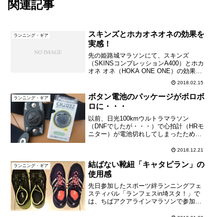
関連記事
スキンズとホカオネオネの効果を
ランニング・ギア
実感！
先の姫路城マラソンにて、スキンズ
（SKINSコンプレッションA400）とホカ
オネ オネ（HOKA ONE ONE）の効果
を、かなり実感することができました。
2018.02.15
スキンズは、腰と股関節へのサポート感
が強く、特に疲れの出る後半、腰が落ち
ボタン電池のパッケージがボロボ
ランニング・ギア
たり身体...
ロに・・・
以前、日光100kmウルトラマラソン
（DNFでしたが・・・）で心拍計（HRモ
ニター）が電池切れしてしまったため
に、ボタン電池（CR2032）を買いまし
た。ふたつセットだったので、残るひと
2018.12.21
つは保管していました。先日、たまたま
結ばない靴紐「キャタピラン」の
確認したところ、パ...
ランニング・ギア
使用感
先日参加したスポーツ絆ランニングフェ
スティバル「ランフェスin埼スタ！」で
は、ちばアクアラインマラソンで参加賞
として貰った、結ばない靴紐「キャタピ
ラン」を使ってみました。4年近く愛用し