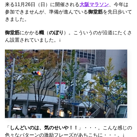
来る11月26日（日）に開催される
大阪マラソン
、今年は
参加できませんが、準備が進んでいる
御堂筋
を先日歩いて
きました。
御堂筋
にかかる
幟
（
のぼり
）。こういうのが沿道にたくさ
ん設置されていました。↓
「
しんどいのは、気のせいや！！
」・・・。こんな感じの
色々なパターンの激励フレーズがあちこちに・・・。↓