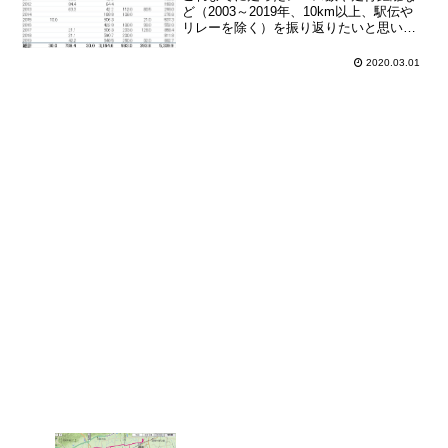
ど（2003～2019年、10km以上、駅伝や
リレーを除く）を振り返りたいと思いま
す。※2003～2018年はこちら。ランニン
グを始めたのは1995年頃ですが、記録が
2020.03.01
RUNNET等に残っているのは初めてハ...