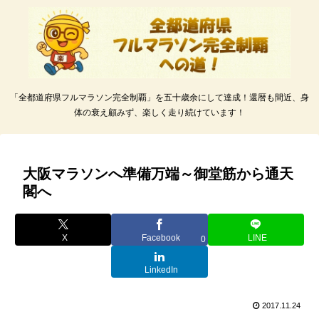
「全都道府県フルマラソン完全制覇」を五十歳余にして達成！還暦も間近、身
体の衰え顧みず、楽しく走り続けています！
大阪マラソンへ準備万端～御堂筋から通天
閣へ
X
Facebook
LINE
0
LinkedIn
2017.11.24