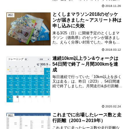
ただ、この健康診断を受けたのは、3週連
2018.11.26
続フルマラソン（東北・みやぎ復興マラ
ソン、ちばアクアラインマラソン、水戸
とくしまマラソン2018のゼッケ
雑記
黄門漫遊マラソン）を...
ンが届きました～アスリート枠は
申し込みに失敗
来る3/25（日）に開催予定のとくしまマ
ラソン（徳島県）のゼッケンが届きまし
た。えらく分厚い封筒でした。中身も、
ゼッケン・Tシャツ・荷物預け袋の他、い
2018.03.12
ろんな案内などが盛りだくさん。やは
り、阿波踊りのお姉さんが目を惹きます
連続10km以上ラン&ウォークは
トレーニング
ねえ・・・ ^^;)...
54日間で終了～月間300kmを達
成
毎日連続で行っていた「10km以上を歩く
又は走る」は、昨日（2/23）、54日間連
続で終了しました。月間走行&歩行距離は
300kmを達成です。終了した理由は、そ
ろそろ疲れてきたのもありますが、昨日
ひと月ぶりにフルマラソンを走って、大
した効果...
2020.02.24
これまでに出場したレース数と走
雑記
行距離（2003～2019年）
これまでに走ったレース数や走行距離な