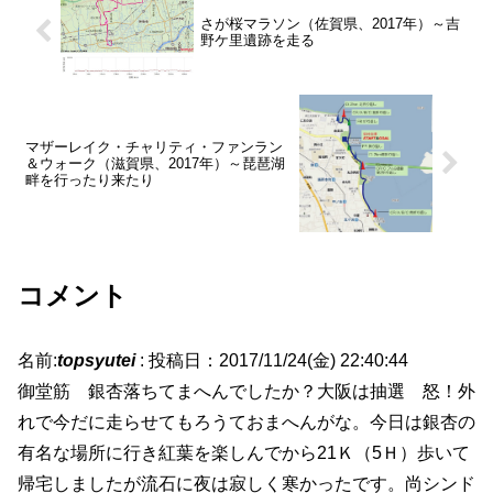
さが桜マラソン（佐賀県、2017年）～吉
野ケ里遺跡を走る
マザーレイク・チャリティ・ファンラン
＆ウォーク（滋賀県、2017年）～琵琶湖
畔を行ったり来たり
コメント
名前:
topsyutei
:
投稿日：2017/11/24(金) 22:40:44
御堂筋 銀杏落ちてまへんでしたか？大阪は抽選 怒！外
れで今だに走らせてもろうておまへんがな。今日は銀杏の
有名な場所に行き紅葉を楽しんでから21Ｋ（5Ｈ）歩いて
帰宅しましたが流石に夜は寂しく寒かったです。尚シンド