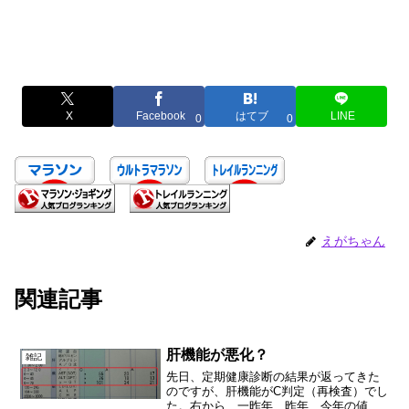
X
Facebook
はてブ
LINE
0
0
えがちゃん
関連記事
肝機能が悪化？
雑記
先日、定期健康診断の結果が返ってきた
のですが、肝機能がC判定（再検査）でし
た。右から、一昨年、昨年、今年の値。