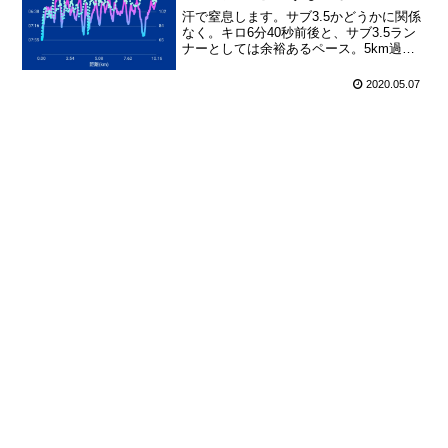
汗で窒息します。サブ3.5かどうかに関係
なく。キロ6分40秒前後と、サブ3.5ラン
ナーとしては余裕あるペース。5km過ぎ
からマスクが濡れ出し、6～7kmで口と鼻
を塞ぎ始め、8～9kmで呼吸困難に。マス
2020.05.07
クして長く走るには、マスクの汗を拭
く、マ...