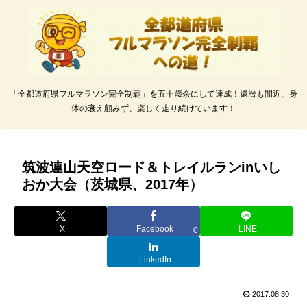
「全都道府県フルマラソン完全制覇」を五十歳余にして達成！還暦も間近、身
体の衰え顧みず、楽しく走り続けています！
筑波連山天空ロード＆トレイルランinいし
おか大会（茨城県、2017年）
X
Facebook
LINE
0
LinkedIn
2017.08.30