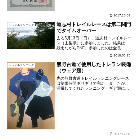
2017.10.09
道志村トレイルレースは第二関門
トレイルランニング
でタイムオーバー
去る5月13日（日）、道志村トレイルレー
ス（山梨県）に参加しました。結果は、
残念ながらDNF。参加したのは全長
44.3kmのロングコース。第二関門
2018.05.15
（32.1km）の制限時間は7時間30分。到
着したのは7時間31分後。あと1分早けれ
熊野古道で使用したトレラン装備
トレイルランニング
ば間に合っ...
（ウェア類）
先の熊野古道トレイルランニングレース
は制限時間ギリギリで完走しましたが、
活躍してくれたランニング・ギア類につ
いて、振り返ってみたいと思います。※
これまで購入したランニング・ギア一覧
はこちら。今日はウェアについて。以下
の写真は当日着用したウェ...
2017.12.08