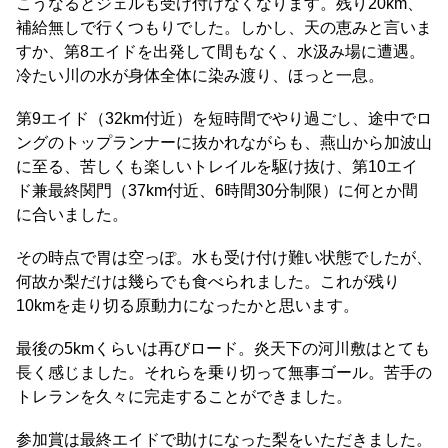
こうなるとジェルも受け付けなくなります。残り20km、
補給無しで行くつもりでした。しかし、天の恵みと言いま
すか、第8エイドを出発して間もなく、水汲み場に遭遇。
冷たい川の水が身体全体に染み渡り、ほっと一息。
第9エイド（32km付近）を短時間でやり過ごし、途中でロ
ングのトップランナーに抜かれながらも、燕山から加波山
に至る、苦しくも楽しいトレイルを駆け抜け、第10エイ
ド兼最終関門（37km付近、6時間30分制限）に何とか間
に合いました。
その時点で胃は空っぽ。水も受け付け難い状態でしたが、
何故か梨だけは幾らでも食べられました。これが残り
10kmを走り切る原動力になったかと思います。
最後の5kmくらいは再びロード。炎天下の河川敷はとても
長く感じました。それらを乗り切って無事ゴール。苦手の
トレランを久々に完走することができました。
参加賞は最終エイドで助けになった梨をいただきました。