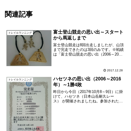
関連記事
富士登山競走の思い出～スタート
トレイルランニング
から馬返しまで
富士登山競走は8回出走しましたが、山頂
まで完走できたのは3回のみです。※戦績
は「富士登山競走の思い出（2006～2015
年）～3勝4敗1分け」を参照。最初の馬返
しまでの区間は、完走できたときは68～
70分、完走できなかったときは69～72
2017.12.28
分...
ハセツネの思い出（2006～2016
トレイルランニング
年）～1勝4敗
昨日から今日（2017年10月8～9日）に掛
けて、ハセツネ（日本山岳耐久レー
ス） が開催されましたね。参加されたラ
ンナーのみなさま、本当にお疲れさまで
した。ハセツネには、過去5回挑戦しまし
たが（2006年、2012年、2013年、2014
年...