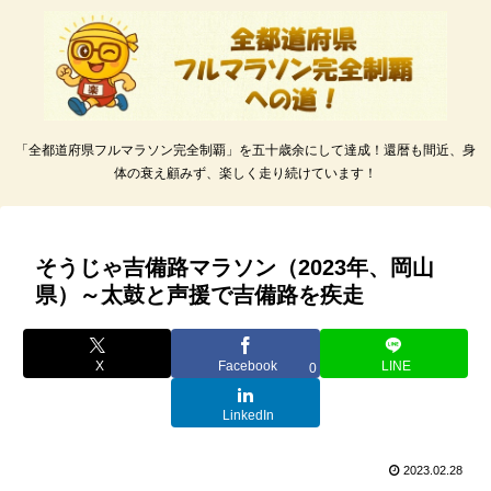
「全都道府県フルマラソン完全制覇」を五十歳余にして達成！還暦も間近、身
体の衰え顧みず、楽しく走り続けています！
そうじゃ吉備路マラソン（2023年、岡山
県）～太鼓と声援で吉備路を疾走
X
Facebook
LINE
0
LinkedIn
2023.02.28