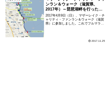
ようで、前か...
ンラン＆ウォーク（滋賀県、
2017年）～琵琶湖畔を行ったり
来たり
2017年4月9日（日）、マザーレイク・チ
ャリティ・ファンラン＆ウォーク（滋賀
県）に参加しました。これでフルマラソ
ンは42回目、全都道府県フルマラソン完
全制覇は33都道府県となりました。滋賀
県はあいの土山マラソンが有名ですが、
フルマラソン大...
2017.11.25