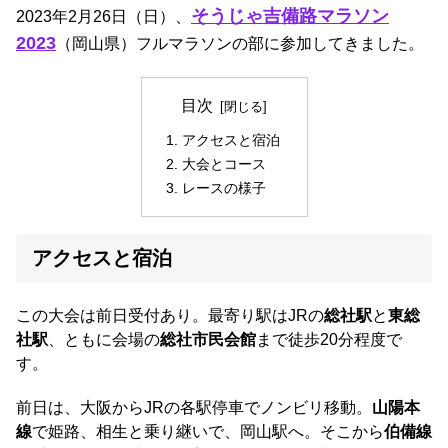
そうじゃ吉備路マラソン
2023年2月26日（日）、
2023
（岡山県）フルマラソンの部に参加してきました。
目次
アクセスと宿泊
大会とコース
レースの様子
アクセスと宿泊
この大会は前日受付あり。最寄り駅はJRの
総社駅
と
東総
社駅
、ともに会場の
総社市民会館
まで徒歩20分程度で
す。
前日は、大阪からJRの各駅停車でノンビリ移動。
山陽本
線
で姫路、相生と乗り継いで、岡山駅へ。そこから
伯備線