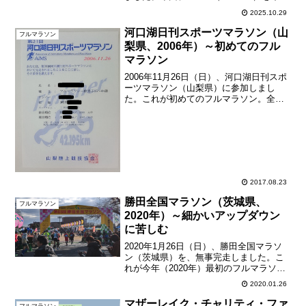
ップにセットし、動画撮影しながらフル
2025.10.29
を走るという初めての試みをしました。
おかげで首も肩もバキバキに凝ってし
河口湖日刊スポーツマラソン（山
フルマラソン
ま...
梨県、2006年）～初めてのフル
マラソン
2006年11月26日（日）、河口湖日刊スポ
ーツマラソン（山梨県）に参加しまし
た。これが初めてのフルマラソン。全都
道府県フルマラソン完全制覇 の記念すべ
きスタートとなりました。当時の天気は
曇り、最高気温11.5℃、最低気温-1.4℃。
（Ya...
2017.08.23
勝田全国マラソン（茨城県、
フルマラソン
2020年）～細かいアップダウン
に苦しむ
2020年1月26日（日）、勝田全国マラソ
ン（茨城県）を、無事完走しました。こ
れが今年（2020年）最初のフルマラソ
ン。勝田は今年で68回を数える歴史ある
2020.01.26
大会。参加人数も1万3千名を越えるマン
モス大会です。ランナーのレベルも高い
マザーレイク・チャリティ・ファ
フルマラソン