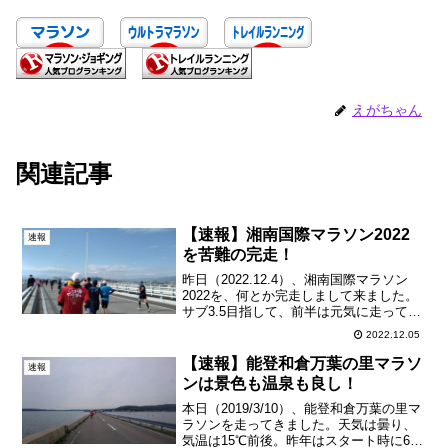
えがちゃん
関連記事
【速報】湘南国際マラソン2022
速報
を苦難の完走！
昨日（2022.12.4）、湘南国際マラソン
2022を、何とか完走しまして来ました。
サブ3.5目指して、前半は元気に走ってた
のですが、後半は見事に撃沈・・・嘔吐
2022.12.05
と痙攣で、歩きを入れつつ、何とかゴー
ルに辿り着いた次第です。🤕当日は、寒
【速報】能登和倉万葉の里マラソ
速報
さ対策を...
ンは景色も温泉も良し！
本日（2019/3/10）、能登和倉万葉の里マ
ラソンを走ってきました。天気は曇り、
気温は15℃前後。昨年はスタート時に6℃