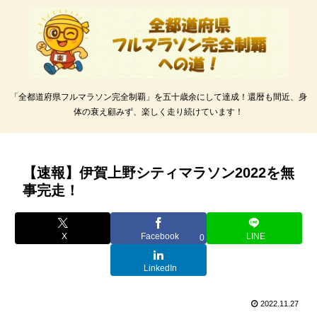
「全都道府県フルマラソン完全制覇」を五十歳余にして達成！還暦も間近、身
体の衰え顧みず、楽しく走り続けています！
【速報】伊賀上野シティマラソン2022を無
事完走！
X
Facebook
LINE
0
LinkedIn
2022.11.27