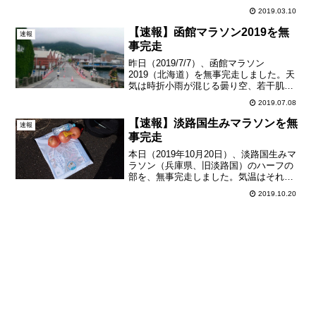
と結構寒かったらしいので、今日のコン
2019.03.10
ディションはベストと言っても良さそう
です。このコースは、能登島に架かる2本
【速報】函館マラソン2019を無
速報
の橋を渡...
事完走
昨日（2019/7/7）、函館マラソン
2019（北海道）を無事完走しました。天
気は時折小雨が混じる曇り空、若干肌寒
いくらいで、コンディションとしては良
2019.07.08
好。コースはアップダウンが多くて厳し
め。エイドはドリンクも食事も豊富。市
【速報】淡路国生みマラソンを無
速報
街地を走るコースの...
事完走
本日（2019年10月20日）、淡路国生みマ
ラソン（兵庫県、旧淡路国）のハーフの
部を、無事完走しました。気温はそれほ
ど上がりませんでしたが、日差しが強め
2019.10.20
で、若干、暑さとの戦いになりました。
コースはおおむね山間の田舎道で、アッ
プダウンがかなり...