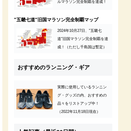
ルマラソン完全制覇を達成！
"五畿七道"旧国マラソン完全制覇マップ
2024年10月27日、"五畿七
道"旧国マラソン完全制覇を達
成！（ただし千島国は暫定）
おすすめのランニング・ギア
実際に使用しているランニン
グ・グッズの内、おすすめの
品々をリストアップ中！
（2022年11月18日現在）