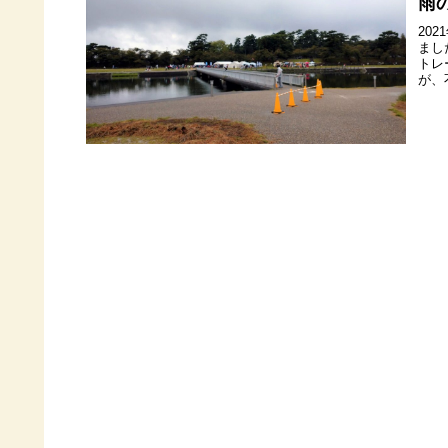
雨
20
まし
トレ
が、