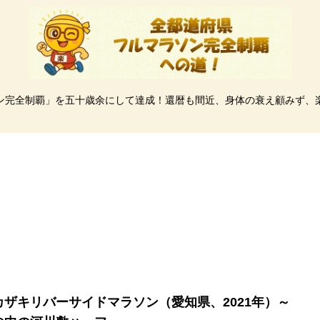
ン完全制覇」を五十歳余にして達成！還暦も間近、身体の衰え顧みず、
カザキリバーサイドマラソン（愛知県、2021年）～