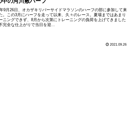
の中の河川敷ハーフ
21年9月26日、オカザキリバーサイドマラソンのハーフの部に参加して来
た。この3月にハーフを走って以来、久々のレース。夏場まではあまり
ーニングできず、8月から次第にトレーニングの負荷を上げてきました
不完全な仕上がりで当日を迎...
2021.09.26