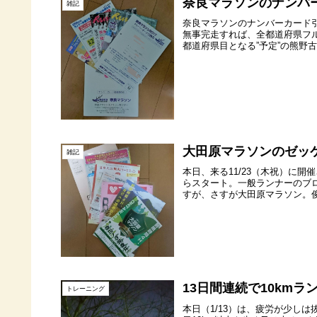
奈良マラソンのナンバ
雑記
奈良マラソンのナンバーカード
無事完走すれば、全都道府県フル
都道府県目となる”予定”の熊野古
大田原マラソンのゼッ
雑記
本日、来る11/23（木祝）に
らスタート。一般ランナーのブ
すが、さすが大田原マラソン。俊
13日間連続で10km
トレーニング
本日（1/13）は、疲労が少し