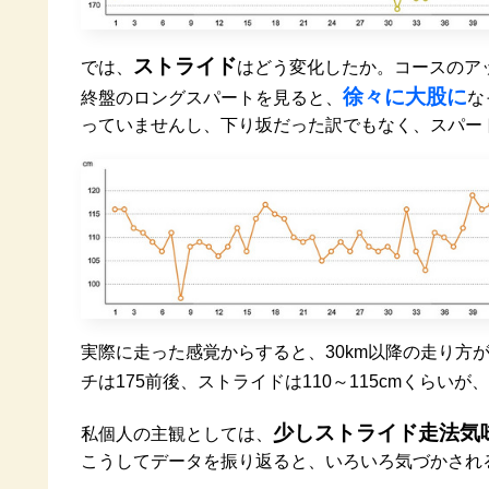
ストライド
では、
はどう変化したか。コースのア
徐々に大股に
終盤のロングスパートを見ると、
な
っていませんし、下り坂だった訳でもなく、スパー
実際に走った感覚からすると、30km以降の走り方
チは175前後、ストライドは110～115cmくらいが、
少しストライド走法気
私個人の主観としては、
こうしてデータを振り返ると、いろいろ気づかされ