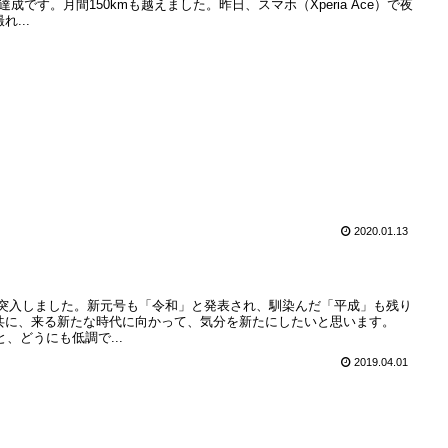
成です。月間150kmも越えました。昨日、スマホ（Xperia Ace）で夜
...
2020.01.13
年度に突入しました。新元号も「令和」と発表され、馴染んだ「平成」も残り
共に、来る新たな時代に向かって、気分を新たにしたいと思います。
と、どうにも低調で...
2019.04.01