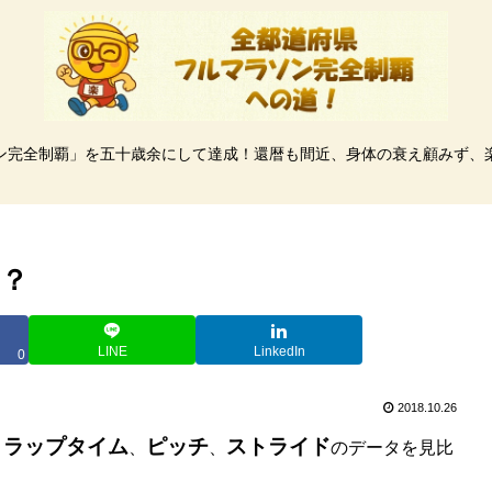
ン完全制覇」を五十歳余にして達成！還暦も間近、身体の衰え顧みず、
？
LINE
LinkedIn
0
2018.10.26
ラップタイム
ピッチ
ストライド
、
、
、
のデータを見比