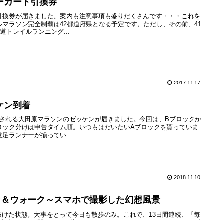
ーカード引換券
引換券が届きました。案内も注意事項も盛りだくさんです・・・これを
マラソン完全制覇は42都道府県となる予定です。ただし、その前、41
道トレイルランニング...
2017.11.17
ケン到着
開催される大田原マラソンのゼッケンが届きました。今回は、Bブロックか
ロック分けは申告タイム順。いつもはだいたいAブロックを貰っていま
足ランナーが揃ってい...
2018.11.10
ラン＆ウォーク～スマホで撮影した幻想風景
は抜けた状態。大事をとって今日も散歩のみ。これで、13日間連続、「毎