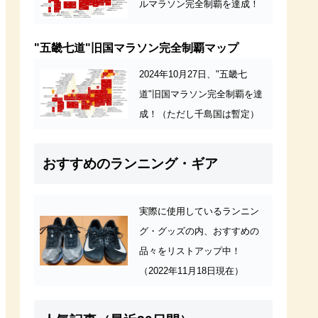
ルマラソン完全制覇を達成！
"五畿七道"旧国マラソン完全制覇マップ
2024年10月27日、"五畿七
道"旧国マラソン完全制覇を達
成！（ただし千島国は暫定）
おすすめのランニング・ギア
実際に使用しているランニン
グ・グッズの内、おすすめの
品々をリストアップ中！
（2022年11月18日現在）