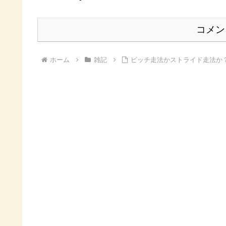
コメン
ホーム
雑記
ピッチ走法かストライド走法か