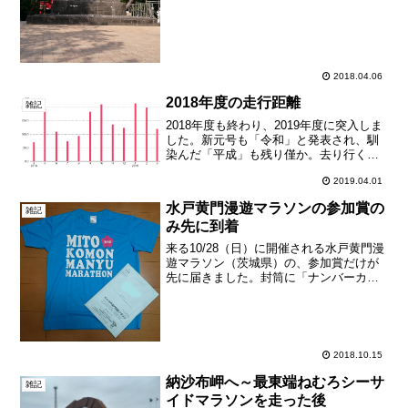
に停車しながら...
2018.04.06
2018年度の走行距離
雑記
2018年度も終わり、2019年度に突入しま
した。新元号も「令和」と発表され、馴
染んだ「平成」も残り僅か。去り行く時
代を惜しむと共に、来る新たな時代に向
2019.04.01
かって、気分を新たにしたいと思いま
す。2018年度の走行距離を振り返ると、
水戸黄門漫遊マラソンの参加賞の
どうにも低調で...
雑記
み先に到着
来る10/28（日）に開催される水戸黄門漫
遊マラソン（茨城県）の、参加賞だけが
先に届きました。封筒に「ナンバーカー
ド・計測チップは別途送付いたしま
す。」と書いてあります。珍しいパター
ンですね。今日は、昨日走った東北・み
やぎ復興マラソンのダメ...
2018.10.15
納沙布岬へ～最東端ねむろシーサ
雑記
イドマラソンを走った後