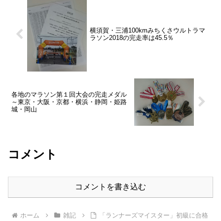
横須賀・三浦100kmみちくさウルトラマ
ラソン2018の完走率は45.5％
各地のマラソン第１回大会の完走メダル
～東京・大阪・京都・横浜・静岡・姫路
城・岡山
コメント
コメントを書き込む
ホーム
雑記
「ランナーズマイスター」初級に合格