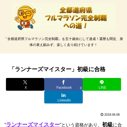
「全都道府県フルマラソン完全制覇」を五十歳余にして達成！還暦も間近、身
体の衰え顧みず、楽しく走り続けています！
「ランナーズマイスター」初級に合格
X
Facebook
LINE
0
LinkedIn
2018.06.08
ランナーズマイスター
初級
”
”という資格があり、
に合