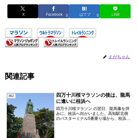
X
Facebook
はてブ
LINE
0
0
えがちゃん
関連記事
四万十川桜マラソンの後は、龍馬
雑記
に逢いに桂浜へ
四万十川桜マラソン の翌日、龍馬像を拝
みに、桂浜へ向かいました。高知駅北側
のバスターミナル5番乗り場から、桂浜行
きが約1時間毎に出ていました。片道690
円の後払い、所要時間は40分くらい。普
通の路線バスなので、途中途中のバス停