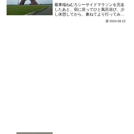
最東端ねむろシーサイドマラソンを完走
したあと、宿に戻ってひと風呂浴び、少
し休憩してから、兼ねてより行ってみた
かった納沙布岬へ向かいました。交通手
2024.08.22
段は根室交通のバスを利用。根室駅前が
始発、納沙布岬が終点、所要時間は45～
50分程度、1日5往復...