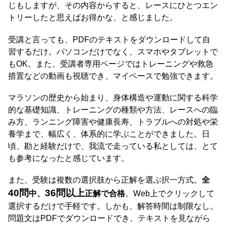
じもしますが、その内容からすると、レースにひとつエン
トリーしたと思えばお得かな、と感じました。
受講と言っても、PDFのテキストをダウンロードして自
習するだけ。パソコンだけでなく、スマホやタブレットで
もOK。また、受講者専用ページではトレーニングや救急
措置などの動画も視聴でき、マイペースで勉強できます。
マラソンの歴史から始まり、身体構造や運動に関する科学
的な基礎知識、トレーニングの種類や方法、レースへの臨
み方、ランニング障害や健康長寿、トラブルへの対処や栄
養学まで、幅広く、体系的に学ぶことができました。日
頃、勘と経験だけで、我流で走っている私としては、とて
も参考になったと感じています。
また、受験は複数の選択肢から正解を選ぶ択一方式。
全
40問
36問以上
中、
正解で合格
。Web上でクリックして
選択するだけで手軽です。しかも、解答時間は制限なし。
問題文はPDFでダウンロードでき、テキストを見ながら