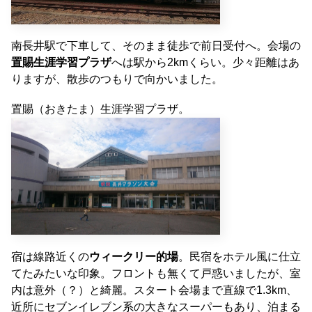
南長井駅で下車して、そのまま徒歩で前日受付へ。会場の
置賜生涯学習プラザ
へは駅から2kmくらい。少々距離はあ
りますが、散歩のつもりで向かいました。
置賜（おきたま）生涯学習プラザ。
宿は線路近くの
ウィークリー的場
。民宿をホテル風に仕立
てたみたいな印象。フロントも無くて戸惑いましたが、室
内は意外（？）と綺麗。スタート会場まで直線で1.3km、
近所にセブンイレブン系の大きなスーパーもあり、泊まる