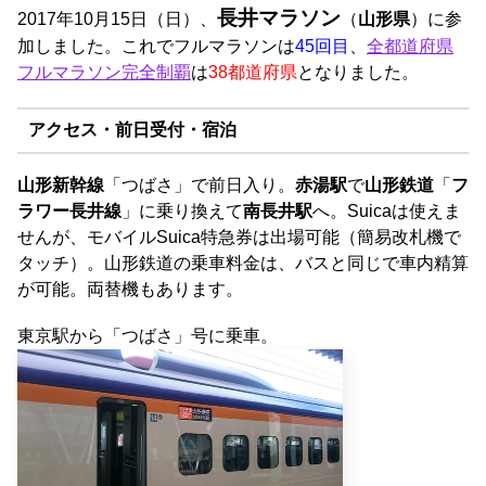
長井マラソン
2017年10月15日（日）、
（
山形県
）に参
加しました。これでフルマラソンは
45回目
、
全都道府県
フルマラソン完全制覇
は
38都道府県
となりました。
アクセス・前日受付・宿泊
山形新幹線
「つばさ」で前日入り。
赤湯駅
で
山形鉄道
「
フ
ラワー長井線
」に乗り換えて
南長井駅
へ。Suicaは使えま
せんが、モバイルSuica特急券は出場可能（簡易改札機で
タッチ）。山形鉄道の乗車料金は、バスと同じで車内精算
が可能。両替機もあります。
東京駅から「つばさ」号に乗車。