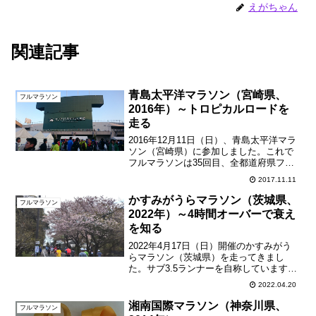
えがちゃん
関連記事
青島太平洋マラソン（宮崎県、
フルマラソン
2016年）～トロピカルロードを
走る
2016年12月11日（日）、青島太平洋マラ
ソン（宮崎県）に参加しました。これで
フルマラソンは35回目、全都道府県フル
マラソン完全制覇は27都道府県となりま
2017.11.11
した。アクセスと宿泊飛行機で前日に宮
崎空港入り。日豊線で宿泊地である日南
かすみがうらマラソン（茨城県、
フルマラソン
へ。会場近く...
2022年）～4時間オーバーで衰え
を知る
2022年4月17日（日）開催のかすみがう
らマラソン（茨城県）を走ってきまし
た。サブ3.5ランナーを自称しています
が、4時間も切ることができませんでし
2022.04.20
た・・・。とにかく衰えを思い知りまし
た。ちょっと油断が過ぎたようです。土
湘南国際マラソン（神奈川県、
フルマラソン
浦駅から会場へ土浦...