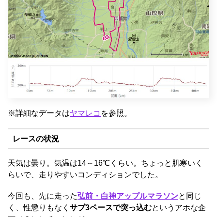
※詳細なデータは
ヤマレコ
を参照。
レースの状況
天気は曇り。気温は14～16℃くらい。ちょっと肌寒いく
らいで、走りやすいコンディションでした。
今回も、先に走った
弘前・白神アップルマラソン
と同じ
く、性懲りもなく
サブ3ペース
で突っ込む
というアホな企