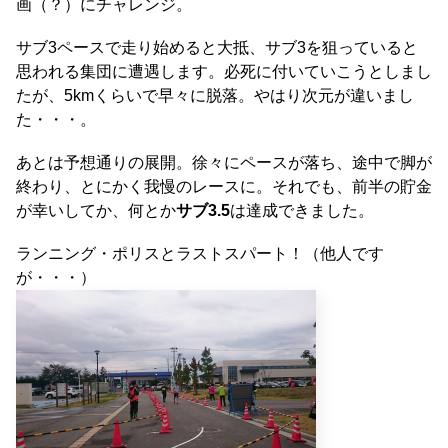
画（？）にチャレンジ。
サブ3ペースで走り始めると大抵、サブ3を狙っていると
思われる集団に遭遇します。必死に付いていこうとしまし
たが、5kmくらいで早々に脱落。やはり次元が違いまし
た・・・。
あとは予想通りの展開。徐々にペースが落ち、途中で脚が
終わり、とにかく我慢のレースに。それでも、前半の貯金
が幸いしてか、何とか
サブ3.5
は達成できました。
ランニング・ポリスとラストスパート！（他人です
が・・・）