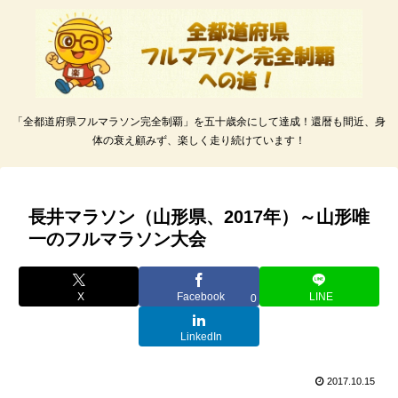
「全都道府県フルマラソン完全制覇」を五十歳余にして達成！還暦も間近、身
体の衰え顧みず、楽しく走り続けています！
長井マラソン（山形県、2017年）～山形唯
一のフルマラソン大会
X
Facebook
LINE
0
LinkedIn
2017.10.15