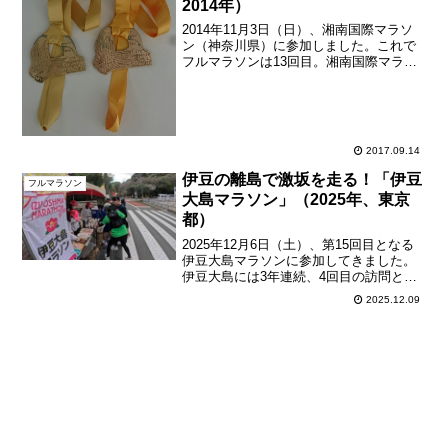
2014年）
2014年11月3日（日）、湘南国際マラソ
ン（神奈川県）に参加しました。これで
フルマラソンは13回目。湘南国際マラソ
ンは2回目で、全都道府県フルマラソン完
全制覇は8都道府県目で足踏みです。（前
回大会の記事はこちら。）前回と今回の
完走メダル。...
2017.09.14
伊豆の離島で激坂を走る！「伊豆
フルマラソン
大島マラソン」（2025年、東京
都）
2025年12月6日（土）、第15回目となる
伊豆大島マラソンに参加してきました。
伊豆大島には3年連続、4回目の訪問とな
ります。これまで毎年晴天で、今回も雲
2025.12.09
が少し多めでしたが、気持ちの良い晴天
でした。過去のブログ記事伊豆大島一周
マラソン（20...