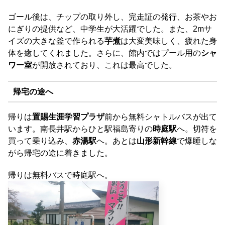
ゴール後は、チップの取り外し、完走証の発行、お茶やお
にぎりの提供など、中学生が大活躍でした。また、2mサ
イズの大きな釜で作られる
芋煮
は大変美味しく、疲れた身
体を癒してくれました。さらに、館内ではプール用の
シャ
ワー室
が開放されており、これは最高でした。
帰宅の途へ
帰りは
置賜生涯学習プラザ
前から無料シャトルバスが出て
います。南長井駅からひと駅福島寄りの
時庭駅
へ。切符を
買って乗り込み、
赤湯駅
へ。あとは
山形新幹線
で爆睡しな
がら帰宅の途に着きました。
帰りは無料バスで時庭駅へ。