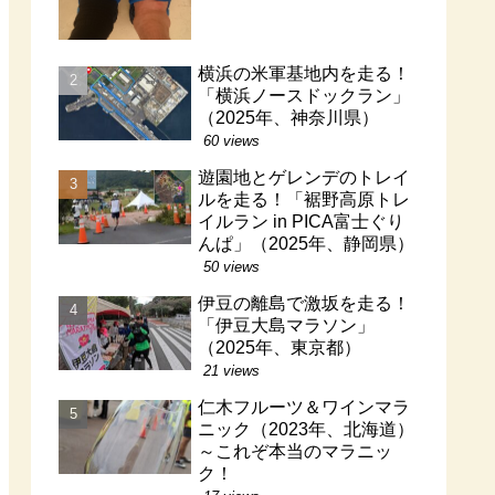
横浜の米軍基地内を走る！
「横浜ノースドックラン」
（2025年、神奈川県）
60 views
遊園地とゲレンデのトレイ
ルを走る！「裾野高原トレ
イルラン in PICA富士ぐり
んぱ」（2025年、静岡県）
50 views
伊豆の離島で激坂を走る！
「伊豆大島マラソン」
（2025年、東京都）
21 views
仁木フルーツ＆ワインマラ
ニック（2023年、北海道）
～これぞ本当のマラニッ
ク！