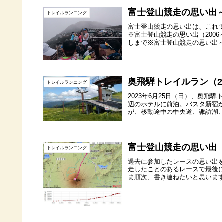
富士登山競走の思い出
トレイルランニング
富士登山競走の思い出は、これ
※富士登山競走の思い出（2006
しまで※富士登山競走の思い出～
奥飛騨トレイルラン（2
トレイルランニング
2023年6月25日（日）、奥
辺のホテルに前泊。バスタ新宿
が、移動途中の中央道、諏訪湖、
富士登山競走の思い出（2
トレイルランニング
過去に参加したレースの思い出
走したことのあるレースで最後に
ま順次、書き連ねたいと思います