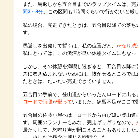
また、馬返しから五合目までのラップタイムは、完
間
3
～
8
分
。この区間も1時間くらいで行かないと厳
私の場合、完走できたときは、五合目以降での落ち
す。
馬返しを出発して暫くは、私の位置だと、
かなり渋
私にとっては、この渋滞が良い休憩タイムにもなっ
しかし、その休憩を満喫し過ぎると、五合目以降に
スに巻き込まれないためには、抜かせるところでは
たときは、だいたい完走できていません。
五合目の手前で、登山道からいったんロードに出る
ロードで両腿が攣って
いました。練習不足がここで
五合目の佐藤小屋へは、ロードから再び短い登山道
す。周囲のランナーもみな、完走ギリギリなので、
居たりして、怒鳴り声が聞こえることもありました
一、少しだけ残念に感じる瞬間でした。