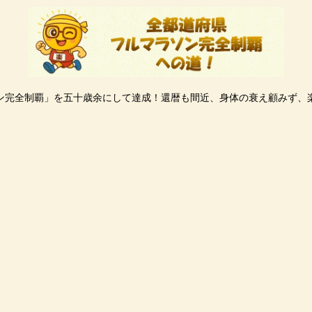
ン完全制覇」を五十歳余にして達成！還暦も間近、身体の衰え顧みず、