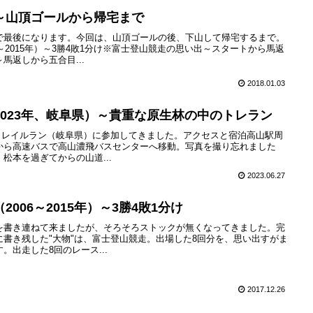
～山頂ゴールから帰宅まで
で最後になります。今回は、山頂ゴールの後、下山して帰宅するまで。
～2015年）～3勝4敗1分け※富士登山競走の思い出～スタートから馬返
馬返しから五合目...
2018.01.03
023年、岐阜県）～貴重な原生林の中のトレラン
飛騨トレイルラン（岐阜県）に参加してきました。アクセスと宿泊高山駅周
から高速バスで高山濃飛バスセンターへ移動。写真を撮り忘れました
松本を過ぎてからの山道...
2023.06.27
006～2015年）～3勝4敗1分け
を書き連ねて来ましたが、そろそろストックが無くなってきました。完
書き残した"大物"は、富士登山競走。出場した8回分を、思い出すがま
。出走した8回のレース...
2017.12.26