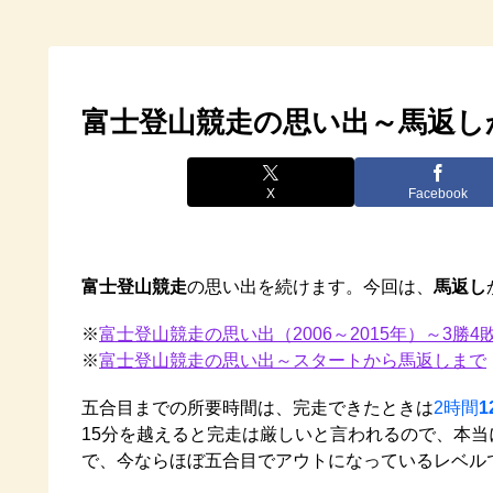
富士登山競走の思い出～馬返し
X
Facebook
富士登山競走
の思い出を続けます。今回は、
馬返し
※
富士登山競走の思い出（2006～2015年）～3勝4
※
富士登山競走の思い出～スタートから馬返しまで
五合目までの所要時間は、完走できたときは
2時間
1
15分を越えると完走は厳しいと言われるので、本当
で、今ならほぼ五合目でアウトになっているレベル