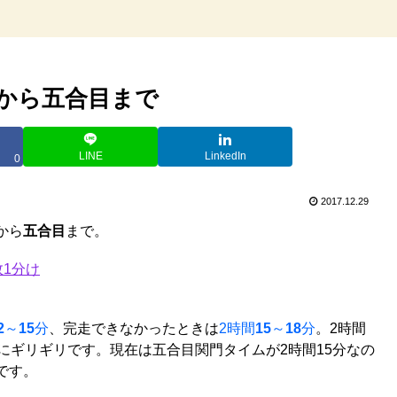
から五合目まで
LINE
LinkedIn
0
2017.12.29
から
五合目
まで。
敗1分け
2
～
15
分
、完走できなかったときは
2時間
15
～
18
分
。2時間
にギリギリです。現在は五合目関門タイムが2時間15分なの
です。