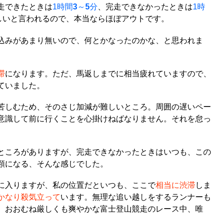
走できたときは
1時間
3
～
5
分
、完走できなかったときは
1時
しいと言われるので、本当ならほぼアウトです。
込みがあまり無いので、何とかなったのかな、と思われま
滞
になります。ただ、馬返しまでに相当疲れていますので、
ていました。
苦しむため、そのさじ加減が難しいところ。周囲の遅いペー
意識して前に行くことを心掛けねばなりません。それを怠っ
ところがありますが、完走できなかったときはいつも、この
顕になる、そんな感じでした。
に入りますが、私の位置だといつも、ここで
相当に渋滞
しま
かなり殺気立って
います。無理な追い越しをするランナーも
。おおむね厳しくも爽やかな富士登山競走のレース中、唯