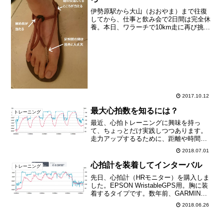
伊勢原駅から大山（おおやま）まで往復
してから、仕事と飲み会で2日間は完全休
養。本日、ワラーチで10km走に再び挑み
ました。大山から帰って以降、故障など
大きな不具合は無いですが、足が結構む
くんでいます。そのせいか、ワラーチの
紐が足に当たり、何...
2017.10.12
最大心拍数を知るには？
トレーニング
最近、心拍トレーニングに興味を持っ
て、ちょっとだけ実践しつつあります。
走力アップするるために、距離や時間や
速度でなく、心拍数を基準にするという
2018.07.01
トレーニング方法です。心拍トレーニン
グについては、松村拓希さん（東京国際
心拍計を装着してインターバル
トレーニング
大学駅伝部コーチ）がRUN...
先日、心拍計（HRモニター）を購入しま
した。EPSON WristableGPS用。胸に装
着するタイプです。数年前、GARMINの
GPSウォッチを使っていた時、同じく胸
2018.06.26
に装着するHRモニターを買ったことがあ
ります。精度が良くなかったのと、そ...