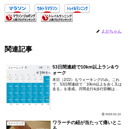
えがちゃん
関連記事
53日間連続で10km以上ラン&ウ
トレーニング
ォーク
本日（2/22）もウォーキングのみ。これ
で、53日間連続で「10km以上を歩く又は
走る」を達成。月間走行&歩行距離は
250kmを達成です。マラソン大会が軒並
み中止の中、小規模な大会は実施される
のが割とあるようです。このままだとモ
チベーション...
2020.02.22
ワラーチの紐が当たって痛いとこ
トレーニング
ろ