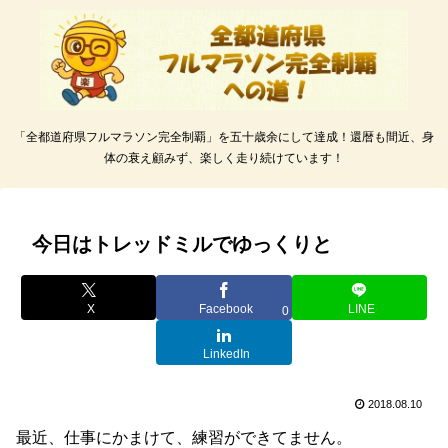
「全都道府県フルマラソン完全制覇」を五十歳余にして達成！還暦も間近、身
体の衰え顧みず、楽しく走り続けています！
今日はトレッドミルでゆっくりと
X
Facebook
LINE
0
LinkedIn
2018.08.10
最近、仕事にかまけて、練習ができてません。