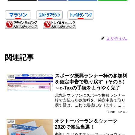
えがちゃん
関連記事
スポーツ振興ランナー枠の参加料
雑記
を確定申告で取り戻す（その５）
～e-Taxの手続をようやく完了
北九州マラソンにスポーツ振興ランナー
枠で支払った参加料を、確定申告で取り
戻す話は、これで最後になります。ここ
までに、事前準備（電子証明書のe-Taxへ
2018.02.09
の登録）が完了したので、ようやく、e-
Tax手続の本番、申告書の作成へ。まず
オクトーバーラン＆ウォーク
雑記
は、作成する申...
2020で賞品当選！
参加しているオクトーバーラン＆ウォー