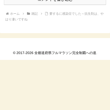
ホーム
雑記
要するに感染症でした～抗生剤は、や
はり凄いですね
© 2017-2026 全都道府県フルマラソン完全制覇への道.