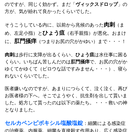
のですが、同じく効かず。まだ「
ヴィックスドロップ
」の
方が、気が紛れて良かったくらいでした。
肉刺
そうこうしている内に、以前から兆候のあった
（ま
ひょう疽
め、左足小指）と
（右手親指）が悪化。おまけ
肛門掻痒
に、
（つまりお尻の穴がかゆい）まで・・・！
肉刺
は歩行に支障が出るくらい、
ひょう疽
は水仕事に困る
くらい。いちばん苦しんだのは
肛門掻痒
で、お尻の穴がか
ゆくてかゆくて（ビロウな話ですみません・・・）、寝ら
れないくらいでした。
医者嫌いなのですが、あまりにつらくて、泣く泣く、再び
お医者様の下へ。そこでようやく、抗生剤を出して貰いま
した。処方して貰ったのは以下の薬たち。・・・救いの神
となりました。
セルカペンピボキシル塩酸塩錠
：細菌による感染症
の治療薬。内服薬。細菌を直接殺す作用あり。広く感染症