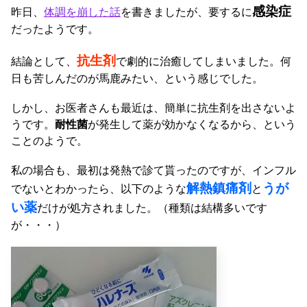
感染症
昨日、
体調を崩した話
を書きましたが、要するに
だったようです。
抗生剤
結論として、
で劇的に治癒してしまいました。何
日も苦しんだのが馬鹿みたい、という感じでした。
しかし、お医者さんも最近は、簡単に抗生剤を出さないよ
うです。
耐性菌
が発生して薬が効かなくなるから、という
ことのようで。
私の場合も、最初は発熱で診て貰ったのですが、インフル
解熱鎮痛剤
うが
でないとわかったら、以下のような
と
い薬
だけが処方されました。（種類は結構多いです
が・・・）