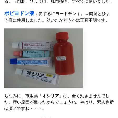
る。→肉刺、ひょう疽、肛門掻痒、すべてに使いました。
ポピヨドン液
：要するにヨードチンキ。→肉刺とひょ
う疽に使用しました。効いたかどうかは正直不明です。
ちなみに、市販薬「
オシリア
」は、全く効きませんでし
た。痒い原因が違ったからでしょうね。やはり、素人判断
はダメですね・・・。