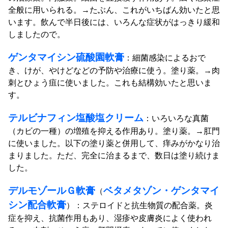
全般に用いられる。→たぶん、これがいちばん効いたと思
います。飲んで半日後には、いろんな症状がはっきり緩和
しましたので。
ゲンタマイシン硫酸園軟膏
：細菌感染によるおで
き、けが、やけどなどの予防や治療に使う。塗り薬。→肉
刺とひょう疽に使いました。これも結構効いたと思いま
す。
テルビナフィン塩酸塩クリーム
：いろいろな真菌
（カビの一種）の増殖を抑える作用あり。塗り薬。→肛門
に使いました。以下の塗り薬と併用して、痒みがかなり治
まりました。ただ、完全に治まるまで、数日は塗り続けま
した。
デルモゾールＧ軟膏
ベタメタゾン・ゲンタマイ
（
シン配合軟膏
）：ステロイドと抗生物質の配合薬。炎
症を抑え、抗菌作用もあり、湿疹や皮膚炎によく使われ