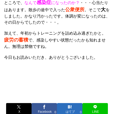
感染症
ところで、
なんで
になったのか？
・・・心当たり
公衆便所
大
はあります。散歩の途中で入った
。そこで
を
しました。かなり汚かったです。体調が変になったのは、
その日からでしたので・・・。
加えて、年初からトレーニングを詰め込み過ぎたかと。
疲労の蓄積
で、感染しやすい状態だったかも知れませ
ん。無理は禁物ですね。
今日もお読みいただき、ありがとうございました。
X
Facebook
はてブ
LINE
0
0