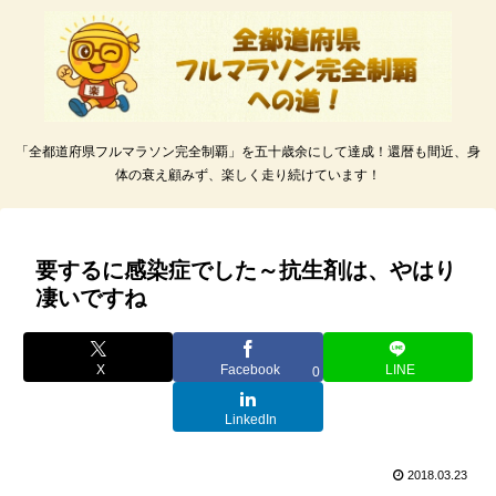
「全都道府県フルマラソン完全制覇」を五十歳余にして達成！還暦も間近、身
体の衰え顧みず、楽しく走り続けています！
要するに感染症でした～抗生剤は、やはり
凄いですね
X
Facebook
LINE
0
LinkedIn
2018.03.23