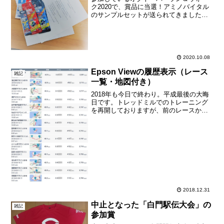
ク2020で、賞品に当選！アミノバイタル
のサンプルセットが送られてきました。
ここしばらく、ランの距離はまったく稼
げておらず、こうしたイベントのランキ
ングなど、モチベーション・アップに使
えないものかと思って...
2020.10.08
Epson Viewの履歴表示（レース
雑記
一覧・地図付き）
2018年も今日で終わり。平成最後の大晦
日です。トレッドミルでのトレーニング
を再開しておりますが、前のレースから
約3週間サボっただけで、ずいぶん体力が
落ちているのを実感しております。今年
は、年明けから毎日10km走るぞと、志を
立てたのですが...
2018.12.31
中止となった「白門駅伝大会」の
雑記
参加賞